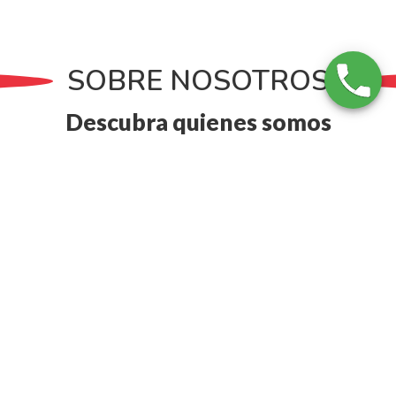
SOBRE NOSOTROS
Descubra quienes somos
Lo que nos hace destacar
Contamos en toda la población y alrededores de Alcoy con un
Servicio Técnico Airsol
especializado en proporcionar los
servicios de reparación, mantenimiento e instalación
para toda la gama de aparatos de
Aire Acondicionado
Airsol, Calderas Airsol y Termos Airsol
, proporcionando a
cada uno de nuestros clientes de Alcoy la
máxima calidad
en
los resultados de nuestro trabajo.